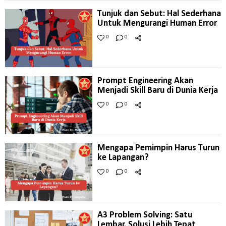
Tunjuk dan Sebut: Hal Sederhana
Untuk Mengurangi Human Error
0
0
Prompt Engineering Akan
Menjadi Skill Baru di Dunia Kerja
0
0
Mengapa Pemimpin Harus Turun
ke Lapangan?
0
0
A3 Problem Solving: Satu
Lembar, Solusi Lebih Tepat