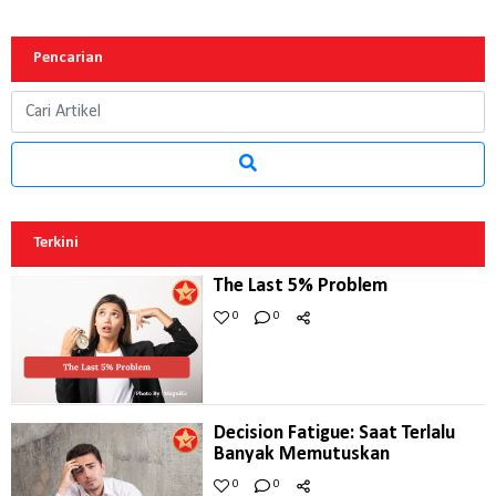
Pencarian
Terkini
The Last 5% Problem
0
0
Decision Fatigue: Saat Terlalu
Banyak Memutuskan
0
0