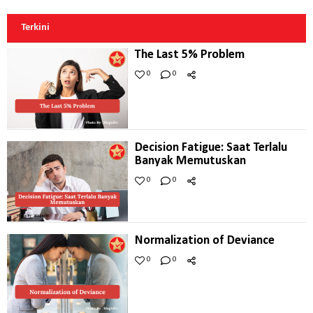
Terkini
The Last 5% Problem
0
0
Decision Fatigue: Saat Terlalu
Banyak Memutuskan
0
0
Normalization of Deviance
0
0